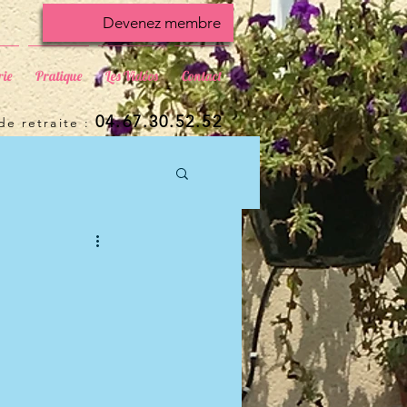
Devenez membre
rie
Pratique
Les Vidéos
Contact
04.67.30.52.52
e retraite :