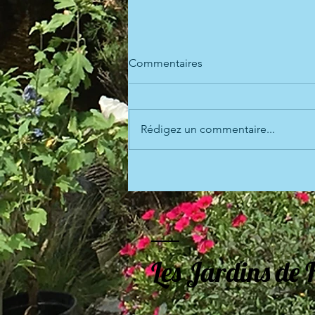
Commentaires
Rédigez un commentaire...
Chorale la Ritournelle le
mercredi 14 juin aux Jardins
de Flore
Les Jardins de 